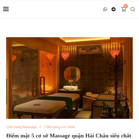
0
Cẩm nang Massage
Cẩm nang sức khỏe
Điểm mặt 5 cơ sở Massage quận Hải Châu siêu chất