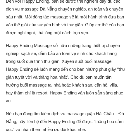
Đến với Happy Ending, bạn sẽ được trải nghiệm đầy đủ các
dịch vụ massage Đà Nẵng chuyên nghiệp, an toàn và chuyên
sâu nhất. Mỗi động tác massage sẽ là một hành trình đưa bạn
vào thế giới của sự yên bình và thư giãn. Giúp cơ thể của bạn
được nghỉ ngơi, thả lỏng một cách trọn vẹn.
Happy Ending Massage sở hữu những trang thiết bị chuyên
nghiệp, sạch sẽ, đảm bảo an toàn vệ sinh cho khách hàng
trong suốt quá trình thư giãn. Xuyên suốt buổi massage,
Happy Ending sẽ luôn mang đến cho bạn những phút giây “thư
giãn tuyệt vời và thăng hoa nhất”. Cho dù bạn muốn tận
hưởng buổi massage tại nhà hoặc khách sạn, căn hộ, villa,
hay thậm chí là resort, Happy Ending vẫn luôn sẵn sàng phục
vụ.
Nếu bạn đang tìm kiếm dịch vụ massage quận Hải Châu – Đà
Nẵng, hãy liên hệ đến Happy Ending để được “thăng hoa cảm
xúc” và nhận thêm nhiều ưu đãi khác nhé.