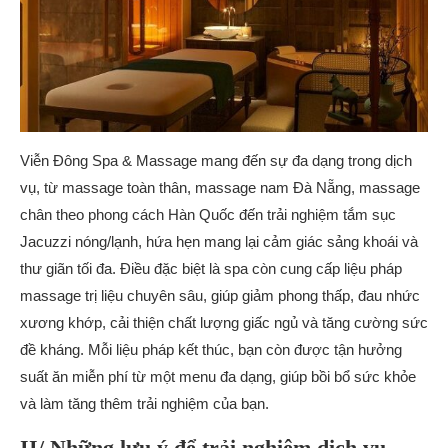
Viễn Đông Spa & Massage mang đến sự đa dạng trong dịch
vụ, từ massage toàn thân, massage nam Đà Nẵng, massage
chân theo phong cách Hàn Quốc đến trải nghiệm tắm sục
Jacuzzi nóng/lạnh, hứa hẹn mang lại cảm giác sảng khoái và
thư giãn tối đa. Điều đặc biệt là spa còn cung cấp liệu pháp
massage trị liệu chuyên sâu, giúp giảm phong thấp, đau nhức
xương khớp, cải thiện chất lượng giấc ngủ và tăng cường sức
đề kháng. Mỗi liệu pháp kết thúc, bạn còn được tận hưởng
suất ăn miễn phí từ một menu đa dạng, giúp bồi bổ sức khỏe
và làm tăng thêm trải nghiệm của bạn.
II/ Những lưu ý để trải nghiệm dịch vụ