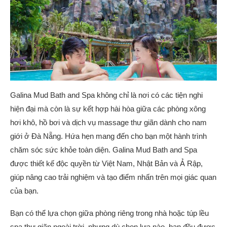
Galina Mud Bath and Spa không chỉ là nơi có các tiện nghi
hiện đại mà còn là sự kết hợp hài hòa giữa các phòng xông
hơi khô, hồ bơi và dịch vụ massage thư giãn dành cho nam
giới ở Đà Nẵng. Hứa hẹn mang đến cho bạn một hành trình
chăm sóc sức khỏe toàn diện. Galina Mud Bath and Spa
được thiết kế độc quyền từ Việt Nam, Nhật Bản và Ả Rập,
giúp nâng cao trải nghiệm và tạo điểm nhấn trên mọi giác quan
của bạn.
Bạn có thể lựa chọn giữa phòng riêng trong nhà hoặc túp lều
spa thư giãn ngoài trời, nhưng dù chọn lựa nào, bạn đều được