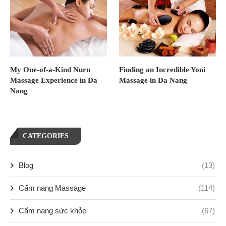
My One-of-a-Kind Nuru
Finding an Incredible Yoni
Massage Experience in Da
Massage in Da Nang
Nang
CATEGORIES
Blog
(13)
Cẩm nang Massage
(114)
Cẩm nang sức khỏe
(67)