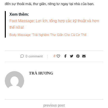
đến sự thoải mái, thư giãn, riêng tư ngay tại nhà của bạn.
Xem thêm:
Foot Massage: Lợi ích, tổng hợp các kỹ thuật và hơn
thế nữa!
Body Massage: Trải Nghiệm Thư Giãn Cho Cả Cơ Thể
0 comment
0
TRÀ HƯƠNG
previous post