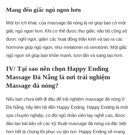
Mang đến giấc ngủ ngon hơn
Một lợi ích khác của massage đá nóng là nó giúp bạn có một
giấc ngủ ngon hơn. Khi cơ thể được thư giãn, não bộ cũng sẽ
được nghỉ ngơi, giảm các hoạt động thần kinh và tạo ra các
hormone giúp ngủ ngon, như melatonin và serotonin. Một giấc
ngủ ngon sẽ giúp bạn khỏe mạnh, tươi tắn và sáng tạo hơn.
IV/ Tại sao nên chọn Happy Ending
Massage Đà Nẵng là nơi trải nghiệm
Massage đá nóng?
Nếu bạn chưa biết đi đâu để trải nghiệm massage đá nóng ở
Đà Nẵng, hãy liên hệ đến Happy Ending. Happy Ending là một
spa chuyên nghiệp, có đội ngũ nhân viên tay nghề cao, được
đào tạo bài bản về các kỹ thuật massage đá nóng và đặc biệt
hơn hết là chúng tôi phục vụ tận nơi. Happy Ending sẽ mang