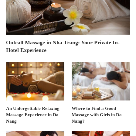
Outcall Massage in Nha Trang: Your Private In-
Hotel Experience
An Unforgettable Relaxing
Where to Find a Good
Massage Experience in Da
Massage with Girls in Da
Nang
Nang?