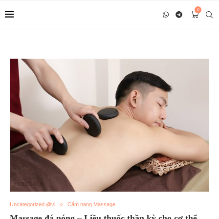
0
Uncategorized @vi
Cẩm nang Massage
Massage đá nóng – Liều thuốc thần kỳ cho cơ thể