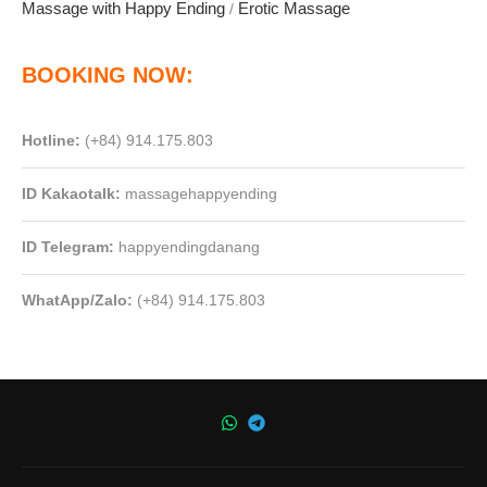
Massage with Happy Ending
Erotic Massage
/
BOOKING NOW:
Hotline:
(+84) 914.175.803
ID
Kakaotalk:
massagehappyending
ID
Telegram:
happyendingdanang
WhatApp/Zalo:
(+84) 914.175.803