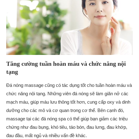
Tăng cường tuần hoàn máu và chức năng nội
tạng
Đá nóng massage cũng có tác dụng tốt cho tuần hoàn máu và
chức năng nội tạng. Những viên đá nóng sẽ làm giãn nở các
mạch máu, giúp máu lưu thông tốt hơn, cung cấp oxy và dinh
dưỡng cho các mô và cơ quan trong cơ thể. Bên cạnh đó,
massage tại các đá nóng spa có thể giúp bạn giảm các triệu
chứng như đau bụng, khó tiêu, táo bón, đau lưng, đau khớp,
đau đầu, mất ngủ và nhiều vấn đề khác.