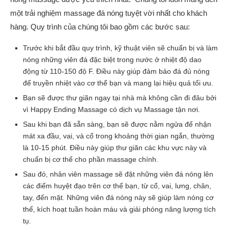
một trải nghiệm massage đá nóng tuyệt vời nhất cho khách
hàng. Quy trình của chúng tôi bao gồm các bước sau:
Trước khi bắt đầu quy trình, kỹ thuật viên sẽ chuẩn bị và làm
nóng những viên đá đặc biệt trong nước ở nhiệt độ dao
động từ 110-150 độ F. Điều này giúp đảm bảo đá đủ nóng
để truyền nhiệt vào cơ thể bạn và mang lại hiệu quả tối ưu.
Bạn sẽ được thư giãn ngay tại nhà mà không cần đi đâu bởi
vì Happy Ending Massage có dịch vụ Massage tận nơi.
Sau khi bạn đã sẵn sàng, bạn sẽ được nằm ngửa để nhận
mát xa đầu, vai, và cổ trong khoảng thời gian ngắn, thường
là 10-15 phút. Điều này giúp thư giãn các khu vực này và
chuẩn bị cơ thể cho phần massage chính.
Sau đó, nhân viên massage sẽ đặt những viên đá nóng lên
các điểm huyệt đạo trên cơ thể bạn, từ cổ, vai, lưng, chân,
tay, đến mặt. Những viên đá nóng này sẽ giúp làm nóng cơ
thể, kích hoạt tuần hoàn máu và giải phóng năng lượng tích
tụ.